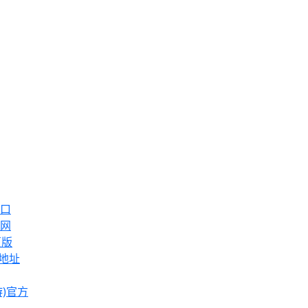
入口
官网
页版
载地址
游)官方