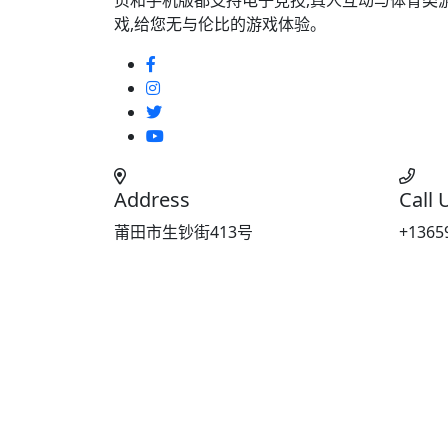
页和手机版都支持电子竞技,真人互动与体育类
戏,给您无与伦比的游戏体验。
Address
Call 
莆田市生钞街413号
+1365