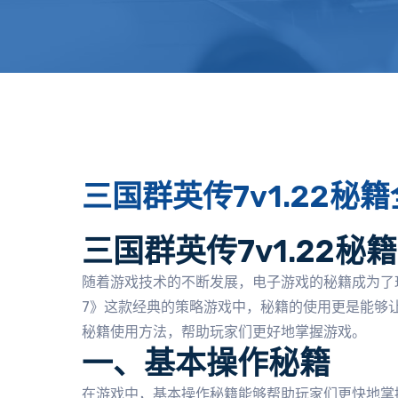
三国群英传7v1.22秘
三国群英传7v1.22秘
随着游戏技术的不断发展，电子游戏的秘籍成为了
7》这款经典的策略游戏中，秘籍的使用更是能够让
秘籍使用方法，帮助玩家们更好地掌握游戏。
一、基本操作秘籍
在游戏中，基本操作秘籍能够帮助玩家们更快地掌握游