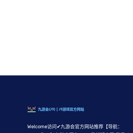
Welcome访问✔九游会官方网站推荐【导航：