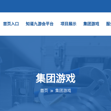
首页入口
知道九游会平台
项目展示
集团游戏
服
集团游戏
首页
集团游戏