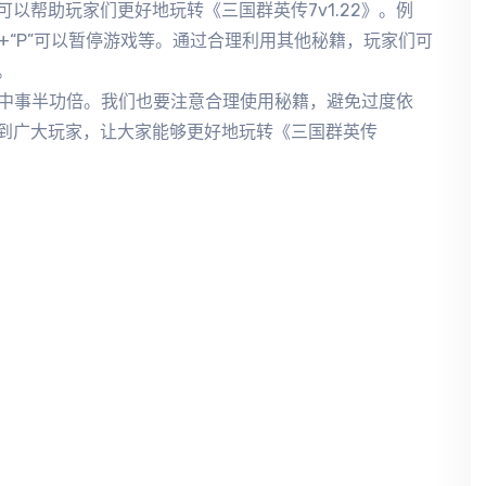
以帮助玩家们更好地玩转《三国群英传7v1.22》。例
trl”+“P”可以暂停游戏等。通过合理利用其他秘籍，玩家们可
。
2》中事半功倍。我们也要注意合理使用秘籍，避免过度依
到广大玩家，让大家能够更好地玩转《三国群英传