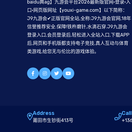
baidu典ag】九游会平台2026最新版官网·登录·入
口·网页版网址【youxi-game.com】以下简称：
J9九游会✔正版官网全站,全称:J9九游会官网,18年
信誉推荐安全.保障!铁杵磨针,水滴石穿.J9九游会
登录入口,会员登录后,轻松进入全站入口,下载APP
后,网页和手机版都支持电子竞技,真人互动与体育
类游戏,给您无与伦比的游戏体验。
Address
Call
莆田市生钞街413号
+13