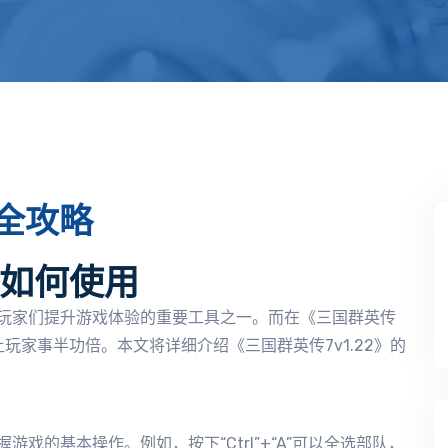
籍全攻略
籍如何使用
玩家们提升游戏体验的重要工具之一。而在《三国群英传
玩家事半功倍。本文将详细介绍《三国群英传7v1.22》的
戏的基本操作。例如，按下“Ctrl”+“A”可以全选部队，