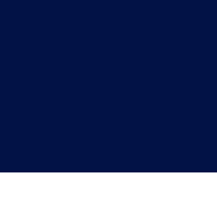
Copyright ©
J9九游会登录入口
.