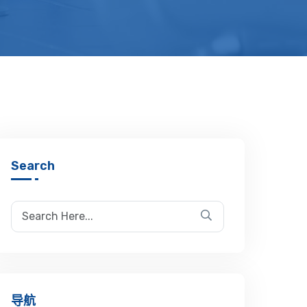
Search
导航