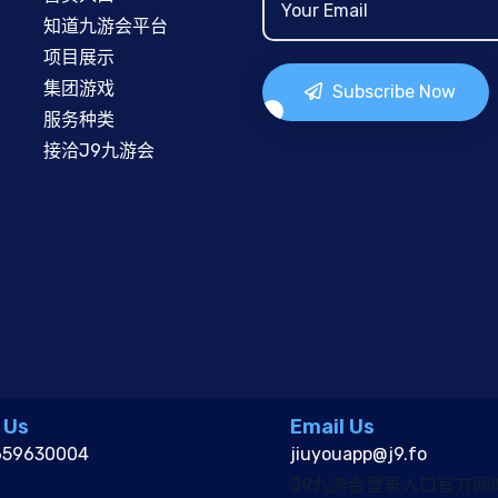
知道九游会平台
项目展示
集团游戏
Subscribe Now
服务种类
接洽J9九游会
 Us
Email Us
659630004
jiuyouapp@j9.fo
J9九游会登录入口官方网