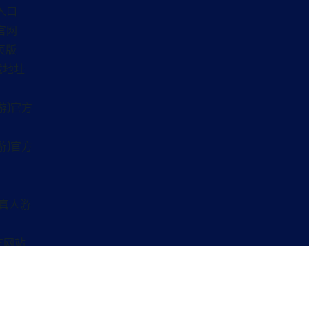
入口
官网
页版
载地址
游)官方
游)官方
- 真人游
方网站