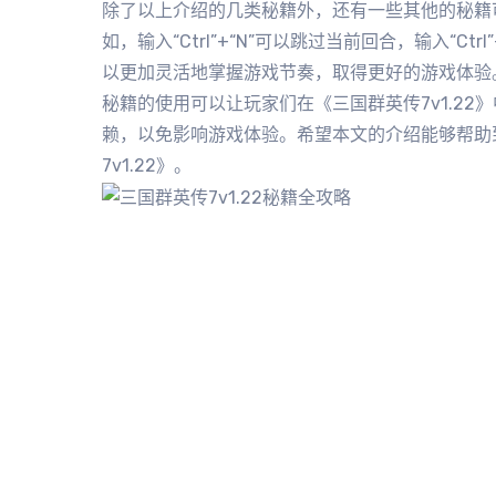
除了以上介绍的几类秘籍外，还有一些其他的秘籍可
如，输入“Ctrl”+“N”可以跳过当前回合，输入“C
以更加灵活地掌握游戏节奏，取得更好的游戏体验
秘籍的使用可以让玩家们在《三国群英传7v1.2
赖，以免影响游戏体验。希望本文的介绍能够帮助
7v1.22》。