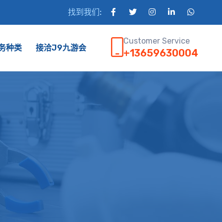
找到我们:
Customer Service
务种类
接洽J9九游会
+13659630004