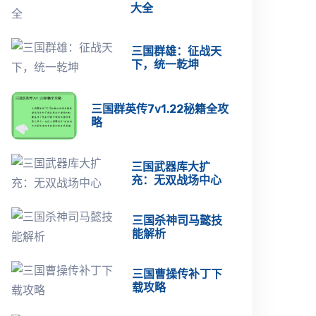
大全
三国群雄：征战天
下，统一乾坤
三国群英传7v1.22秘籍全攻
略
三国武器库大扩
充：无双战场中心
三国杀神司马懿技
能解析
三国曹操传补丁下
载攻略